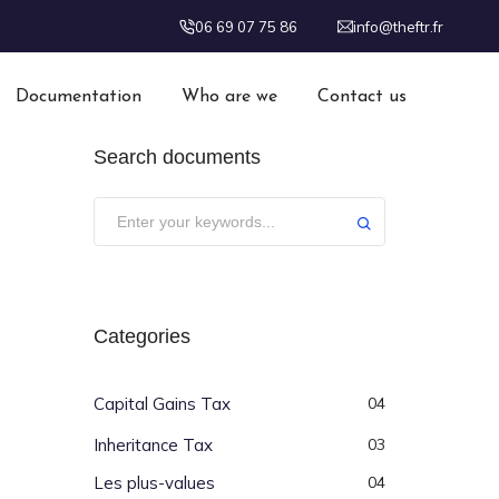
06 69 07 75 86
info@theftr.fr
Documentation
Who are we
Contact us
Search documents
Categories
Capital Gains Tax
04
Inheritance Tax
03
Les plus-values
04