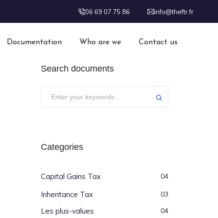
06 69 07 75 86
info@theftr.fr
Documentation
Who are we
Contact us
Search documents
Categories
Capital Gains Tax
04
Inheritance Tax
03
Les plus-values
04