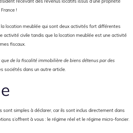
résident recevant des revenus locatifs issus d’une propriété
 France !
t la location meublée qui sont deux activités fort différentes
e activité civile tandis que la location meublée est une activité
imes fiscaux.
que de la fiscalité immobilière de biens détenus par des
s sociétés dans un autre article.
ue
s sont simples à déclarer, car ils sont inclus directement dans
ons s’offrent à vous : le régime réel et le régime micro-foncier.